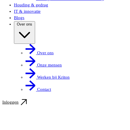
Houding & gedrag
IT & innovatie
Blogs
Over ons
Over ons
Onze mensen
Werken bij Kriton
Contact
Inloggen