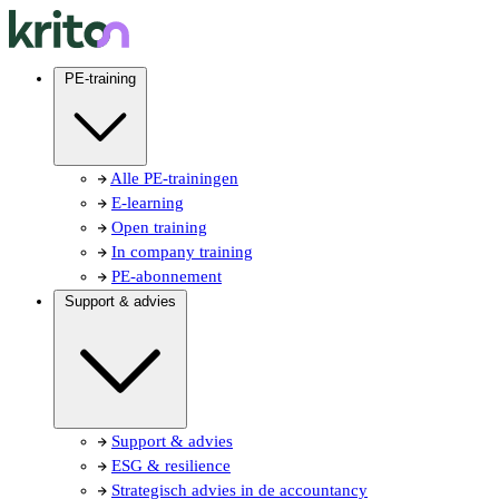
PE-training
Alle PE-trainingen
E-learning
Open training
In company training
PE-abonnement
Support & advies
Support & advies
ESG & resilience
Strategisch advies in de accountancy