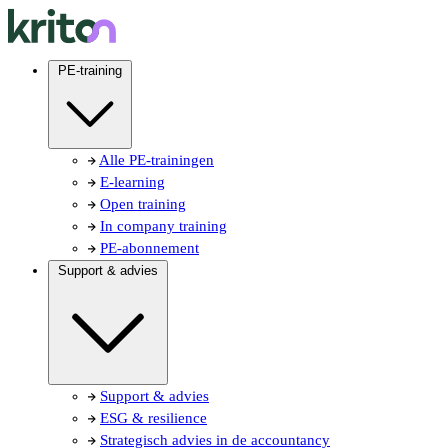
PE-training
Alle PE-trainingen
E-learning
Open training
In company training
PE-abonnement
Support & advies
Support & advies
ESG & resilience
Strategisch advies in de accountancy