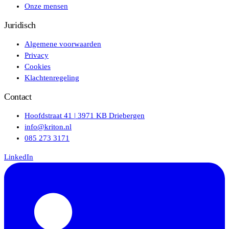
Onze mensen
Juridisch
Algemene voorwaarden
Privacy
Cookies
Klachtenregeling
Contact
Hoofdstraat 41 | 3971 KB Driebergen
info@kriton.nl
085 273 3171
LinkedIn