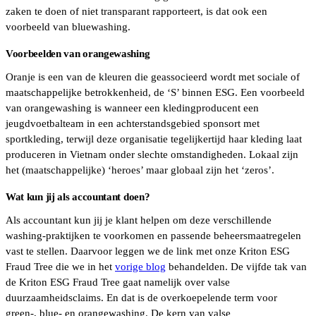
zaken te doen of niet transparant rapporteert, is dat ook een
voorbeeld van bluewashing.
Voorbeelden van orangewashing
Oranje is een van de kleuren die geassocieerd wordt met sociale of
maatschappelijke betrokkenheid, de ‘S’ binnen ESG. Een voorbeeld
van orangewashing is wanneer een kledingproducent een
jeugdvoetbalteam in een achterstandsgebied sponsort met
sportkleding, terwijl deze organisatie tegelijkertijd haar kleding laat
produceren in Vietnam onder slechte omstandigheden. Lokaal zijn
het (maatschappelijke) ‘heroes’ maar globaal zijn het ‘zeros’.
Wat kun jij als accountant doen?
Als accountant kun jij je klant helpen om deze verschillende
washing-praktijken te voorkomen en passende beheersmaatregelen
vast te stellen. Daarvoor leggen we de link met onze Kriton ESG
Fraud Tree die we in het
vorige blog
behandelden. De vijfde tak van
de Kriton ESG Fraud Tree gaat namelijk over valse
duurzaamheidsclaims. En dat is de overkoepelende term voor
green-, blue- en orangewashing. De kern van valse