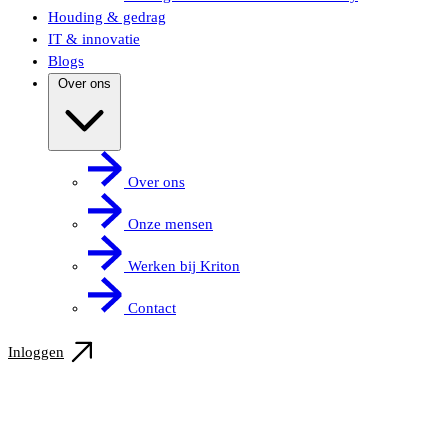
Houding & gedrag
IT & innovatie
Blogs
Over ons
Over ons
Onze mensen
Werken bij Kriton
Contact
Inloggen