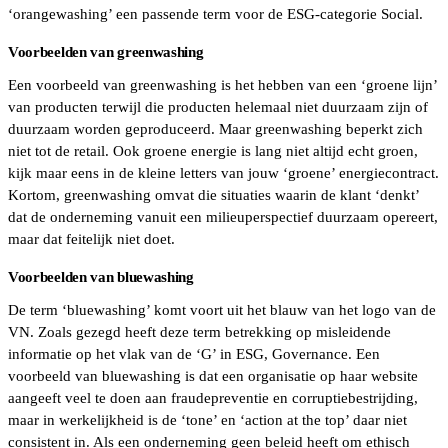
‘orangewashing’ een passende term voor de ESG-categorie Social.
Voorbeelden van greenwashing
Een voorbeeld van greenwashing is het hebben van een ‘groene lijn’
van producten terwijl die producten helemaal niet duurzaam zijn of
duurzaam worden geproduceerd. Maar greenwashing beperkt zich
niet tot de retail. Ook groene energie is lang niet altijd echt groen,
kijk maar eens in de kleine letters van jouw ‘groene’ energiecontract.
Kortom, greenwashing omvat die situaties waarin de klant ‘denkt’
dat de onderneming vanuit een milieuperspectief duurzaam opereert,
maar dat feitelijk niet doet.
Voorbeelden van bluewashing
De term ‘bluewashing’ komt voort uit het blauw van het logo van de
VN. Zoals gezegd heeft deze term betrekking op misleidende
informatie op het vlak van de ‘G’ in ESG, Governance. Een
voorbeeld van bluewashing is dat een organisatie op haar website
aangeeft veel te doen aan fraudepreventie en corruptiebestrijding,
maar in werkelijkheid is de ‘tone’ en ‘action at the top’ daar niet
consistent in. Als een onderneming geen beleid heeft om ethisch