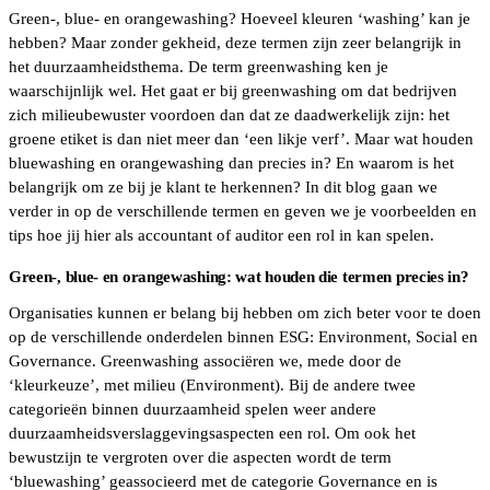
Green-, blue- en orangewashing? Hoeveel kleuren ‘washing’ kan je
hebben? Maar zonder gekheid, deze termen zijn zeer belangrijk in
het duurzaamheidsthema. De term greenwashing ken je
waarschijnlijk wel. Het gaat er bij greenwashing om dat bedrijven
zich milieubewuster voordoen dan dat ze daadwerkelijk zijn: het
groene etiket is dan niet meer dan ‘een likje verf’. Maar wat houden
bluewashing en orangewashing dan precies in? En waarom is het
belangrijk om ze bij je klant te herkennen? In dit blog gaan we
verder in op de verschillende termen en geven we je voorbeelden en
tips hoe jij hier als accountant of auditor een rol in kan spelen.
Green-, blue- en orangewashing: wat houden die termen precies in?
Organisaties kunnen er belang bij hebben om zich beter voor te doen
op de verschillende onderdelen binnen ESG: Environment, Social en
Governance. Greenwashing associëren we, mede door de
‘kleurkeuze’, met milieu (Environment). Bij de andere twee
categorieën binnen duurzaamheid spelen weer andere
duurzaamheidsverslaggevingsaspecten een rol. Om ook het
bewustzijn te vergroten over die aspecten wordt de term
‘bluewashing’ geassocieerd met de categorie Governance en is