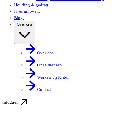
Houding & gedrag
IT & innovatie
Blogs
Over ons
Over ons
Onze mensen
Werken bij Kriton
Contact
Inloggen