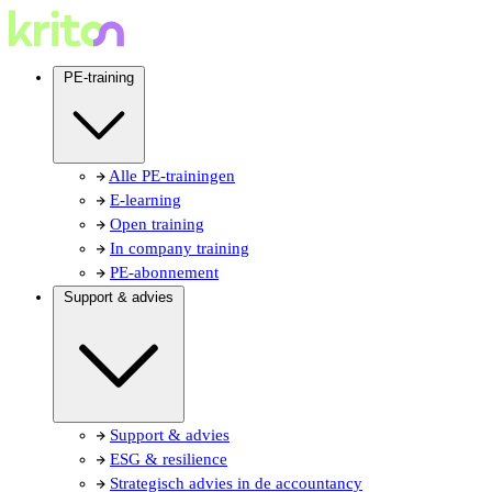
PE-training
Alle PE-trainingen
E-learning
Open training
In company training
PE-abonnement
Support & advies
Support & advies
ESG & resilience
Strategisch advies in de accountancy