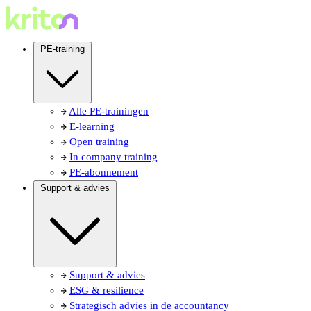
PE-training
Alle PE-trainingen
E-learning
Open training
In company training
PE-abonnement
Support & advies
Support & advies
ESG & resilience
Strategisch advies in de accountancy