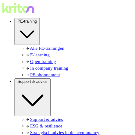
PE-training
Alle PE-trainingen
E-learning
Open training
In company training
PE-abonnement
Support & advies
Support & advies
ESG & resilience
Strategisch advies in de accountancy