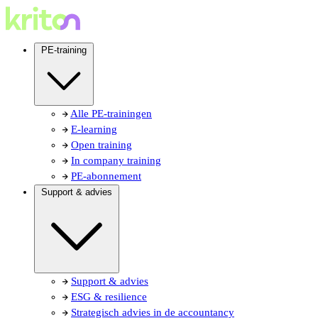
PE-training
Alle PE-trainingen
E-learning
Open training
In company training
PE-abonnement
Support & advies
Support & advies
ESG & resilience
Strategisch advies in de accountancy