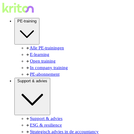
PE-training
Alle PE-trainingen
E-learning
Open training
In company training
PE-abonnement
Support & advies
Support & advies
ESG & resilience
Strategisch advies in de accountancy