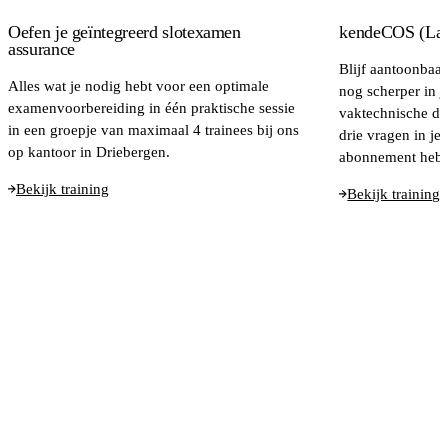
Oefen je geïntegreerd slotexamen
kendeCOS (Lar
assurance
Blijf aantoonbaa
Alles wat je nodig hebt voor een optimale
nog scherper in j
examenvoorbereiding in één praktische sessie
vaktechnische dis
in een groepje van maximaal 4 trainees bij ons
drie vragen in je
op kantoor in Driebergen.
abonnement heb j
Bekijk training
Bekijk training