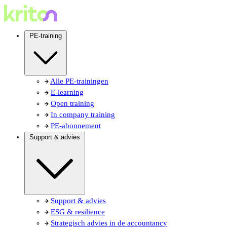
PE-training
Alle PE-trainingen
E-learning
Open training
In company training
PE-abonnement
Support & advies
Support & advies
ESG & resilience
Strategisch advies in de accountancy