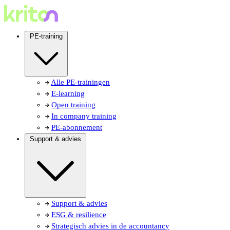
PE-training
Alle PE-trainingen
E-learning
Open training
In company training
PE-abonnement
Support & advies
Support & advies
ESG & resilience
Strategisch advies in de accountancy