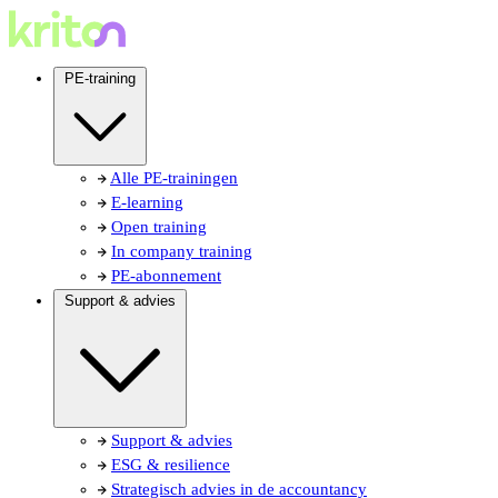
PE-training
Alle PE-trainingen
E-learning
Open training
In company training
PE-abonnement
Support & advies
Support & advies
ESG & resilience
Strategisch advies in de accountancy