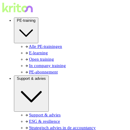
PE-training
Alle PE-trainingen
E-learning
Open training
In company training
PE-abonnement
Support & advies
Support & advies
ESG & resilience
Strategisch advies in de accountancy