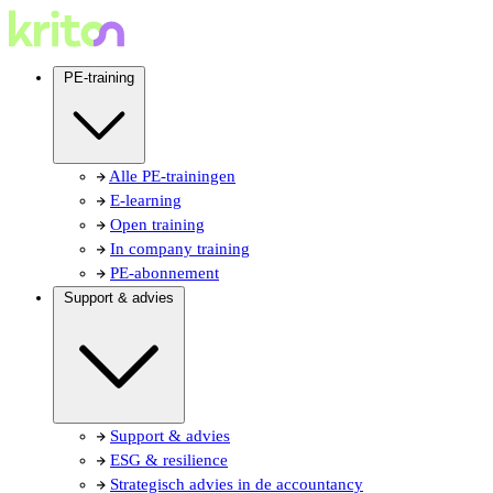
PE-training
Alle PE-trainingen
E-learning
Open training
In company training
PE-abonnement
Support & advies
Support & advies
ESG & resilience
Strategisch advies in de accountancy