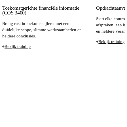
Toekomstgerichte financiële informatie
Opdrachtaanva
(COS 3400)
Start elke contro
Breng rust in toekomstcijfers: met een
afspraken, een k
duidelijke scope, slimme werkzaamheden en
en heldere veran
heldere conclusies.
Bekijk training
Bekijk training