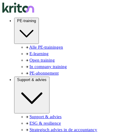
PE-training
Alle PE-trainingen
E-learning
Open training
In company training
PE-abonnement
Support & advies
Support & advies
ESG & resilience
Strategisch advies in de accountancy