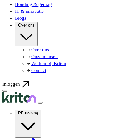
Houding & gedrag
IT & innovatie
Blogs
Over ons
Over ons
Onze mensen
Werken bij Kriton
Contact
Inloggen
PE-training