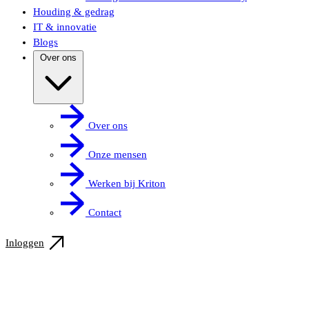
Houding & gedrag
IT & innovatie
Blogs
Over ons
Over ons
Onze mensen
Werken bij Kriton
Contact
Inloggen