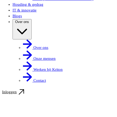
Houding & gedrag
IT & innovatie
Blogs
Over ons
Over ons
Onze mensen
Werken bij Kriton
Contact
Inloggen