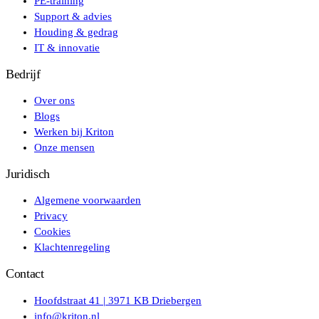
PE-training
Support & advies
Houding & gedrag
IT & innovatie
Bedrijf
Over ons
Blogs
Werken bij Kriton
Onze mensen
Juridisch
Algemene voorwaarden
Privacy
Cookies
Klachtenregeling
Contact
Hoofdstraat 41 | 3971 KB Driebergen
info@kriton.nl