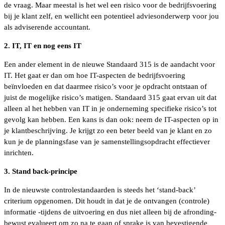
de vraag. Maar meestal is het wel een risico voor de bedrijfsvoering
bij je klant zelf, en wellicht een potentieel adviesonderwerp voor jou
als adviserende accountant.
2. IT, IT en nog eens IT
Een ander element in de nieuwe Standaard 315 is de aandacht voor
IT. Het gaat er dan om hoe IT-aspecten de bedrijfsvoering
beïnvloeden en dat daarmee risico’s voor je opdracht ontstaan of
juist de mogelijke risico’s matigen. Standaard 315 gaat ervan uit dat
alleen al het hebben van IT in je onderneming specifieke risico’s tot
gevolg kan hebben. Een kans is dan ook: neem de IT-aspecten op in
je klantbeschrijving. Je krijgt zo een beter beeld van je klant en zo
kun je de planningsfase van je samenstellingsopdracht effectiever
inrichten.
3. Stand back-principe
In de nieuwste controlestandaarden is steeds het ‘stand-back’
criterium opgenomen. Dit houdt in dat je de ontvangen (controle)
informatie -tijdens de uitvoering en dus niet alleen bij de afronding-
bewust evalueert om zo na te gaan of sprake is van bevestigende