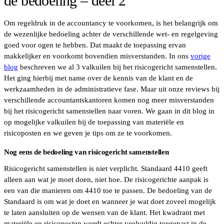
de bedoeling – deel 2
Om regeldruk in de accountancy te voorkomen, is het belangrijk om
de wezenlijke bedoeling achter de verschillende wet- en regelgeving
goed voor ogen te hebben. Dat maakt de toepassing ervan
makkelijker en voorkomt bovendien misverstanden. In ons
vorige
blog
beschreven we al 3 valkuilen bij het risicogericht samenstellen.
Het ging hierbij met name over de kennis van de klant en de
werkzaamheden in de administratieve fase. Maar uit onze reviews bij
verschillende accountantskantoren komen nog meer misverstanden
bij het risicogericht samenstellen naar voren. We gaan in dit blog in
op mogelijke valkuilen bij de toepassing van materiële en
risicoposten en we geven je tips om ze te voorkomen.
Nog eens de bedoeling van risicogericht samenstellen
Risicogericht samenstellen is niet verplicht. Standaard 4410 geeft
alleen aan wat je moet doen, niet hoe. De risicogerichte aanpak is
een van die manieren om 4410 toe te passen. De bedoeling van de
Standaard is om wat je doet en wanneer je wat doet zoveel mogelijk
te laten aansluiten op de wensen van de klant. Het kwadrant met
materiële en risicoposten wordt echter veelvuldig toegepast in de