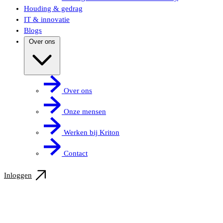
Houding & gedrag
IT & innovatie
Blogs
Over ons
Over ons
Onze mensen
Werken bij Kriton
Contact
Inloggen