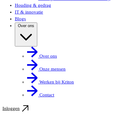
Houding & gedrag
IT & innovatie
Blogs
Over ons
Over ons
Onze mensen
Werken bij Kriton
Contact
Inloggen