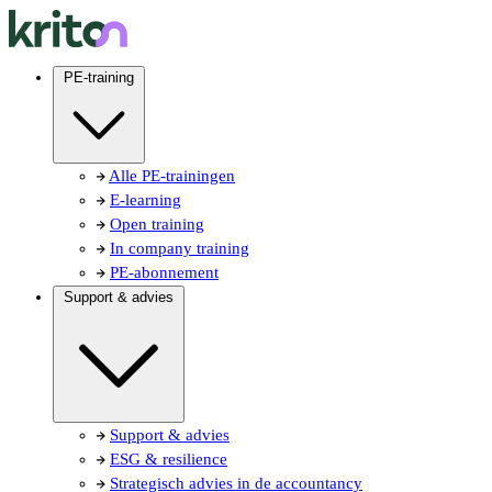
PE-training
Alle PE-trainingen
E-learning
Open training
In company training
PE-abonnement
Support & advies
Support & advies
ESG & resilience
Strategisch advies in de accountancy