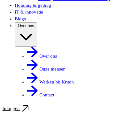
Houding & gedrag
IT & innovatie
Blogs
Over ons
Over ons
Onze mensen
Werken bij Kriton
Contact
Inloggen