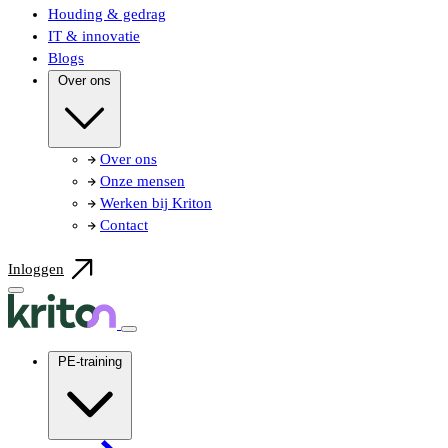
Houding & gedrag
IT & innovatie
Blogs
Over ons
Over ons
Onze mensen
Werken bij Kriton
Contact
Inloggen
PE-training