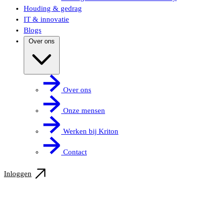
Houding & gedrag
IT & innovatie
Blogs
Over ons
Over ons
Onze mensen
Werken bij Kriton
Contact
Inloggen