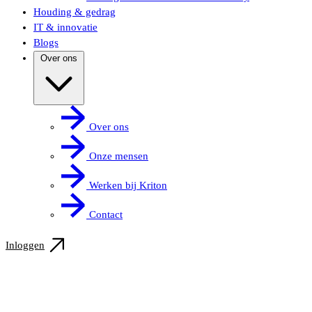
Houding & gedrag
IT & innovatie
Blogs
Over ons
Over ons
Onze mensen
Werken bij Kriton
Contact
Inloggen