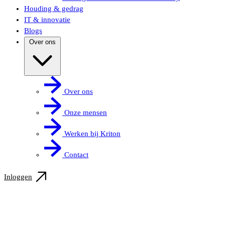
Houding & gedrag
IT & innovatie
Blogs
Over ons
Over ons
Onze mensen
Werken bij Kriton
Contact
Inloggen