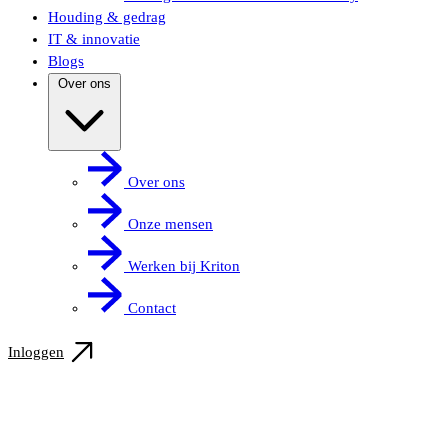
Houding & gedrag
IT & innovatie
Blogs
Over ons
Over ons
Onze mensen
Werken bij Kriton
Contact
Inloggen