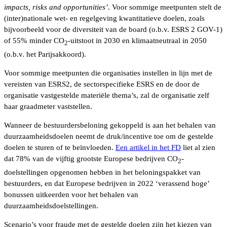
impacts, risks and opportunities’
. Voor sommige meetpunten stelt de
(inter)nationale wet- en regelgeving kwantitatieve doelen, zoals
bijvoorbeeld voor de diversiteit van de board (o.b.v. ESRS 2 GOV-1)
of 55% minder CO
-uitstoot in 2030 en klimaatneutraal in 2050
2
(o.b.v. het Parijsakkoord).
Voor sommige meetpunten die organisaties instellen in lijn met de
vereisten van ESRS2, de sectorspecifieke ESRS en de door de
organisatie vastgestelde materiële thema’s, zal de organisatie zelf
haar graadmeter vaststellen.
Wanneer de bestuurdersbeloning gekoppeld is aan het behalen van
duurzaamheidsdoelen neemt de druk/incentive toe om de gestelde
doelen te sturen of te beïnvloeden.
Een artikel in het FD
liet al zien
dat 78% van de vijftig grootste Europese bedrijven CO
-
2
doelstellingen opgenomen hebben in het beloningspakket van
bestuurders, en dat Europese bedrijven in 2022 ‘verassend hoge’
bonussen uitkeerden voor het behalen van
duurzaamheidsdoelstellingen.
Scenario’s voor fraude met de gestelde doelen zijn het kiezen van