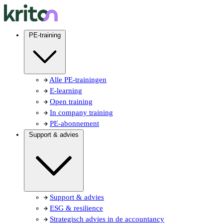
PE-training
Alle PE-trainingen
E-learning
Open training
In company training
PE-abonnement
Support & advies
Support & advies
ESG & resilience
Strategisch advies in de accountancy