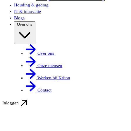
Houding & gedrag
IT & innovatie
Blogs
Over ons
Over ons
Onze mensen
Werken bij Kriton
Contact
Inloggen