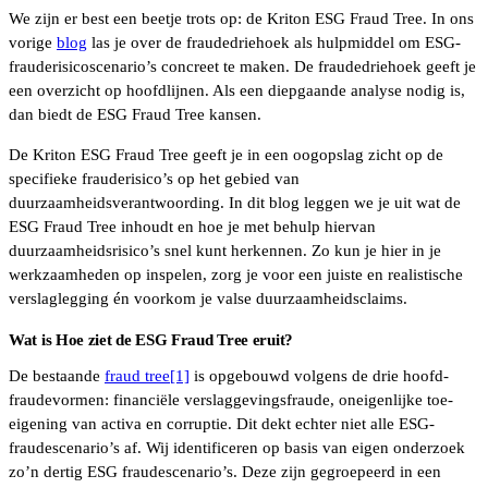
We zijn er best een beetje trots op: de Kriton ESG Fraud Tree. In ons
vorige
blog
las je over de fraudedriehoek als hulpmiddel om ESG-
frauderisicoscenario’s concreet te maken. De fraudedriehoek geeft je
een overzicht op hoofdlijnen. Als een diepgaande analyse nodig is,
dan biedt de ESG Fraud Tree kansen.
De Kriton ESG Fraud Tree geeft je in een oogopslag zicht op de
specifieke frauderisico’s op het gebied van
duurzaamheidsverantwoording. In dit blog leggen we je uit wat de
ESG Fraud Tree inhoudt en hoe je met behulp hiervan
duurzaamheidsrisico’s snel kunt herkennen. Zo kun je hier in je
werkzaamheden op inspelen, zorg je voor een juiste en realistische
verslaglegging én voorkom je valse duurzaamheidsclaims.
Wat is Hoe ziet de ESG Fraud Tree eruit?
De bestaande
fraud tree
[1]
is opgebouwd volgens de drie hoofd-
fraudevormen: financiële verslaggevingsfraude, oneigenlijke toe-
eigening van activa en corruptie. Dit dekt echter niet alle ESG-
fraudescenario’s af. Wij identificeren op basis van eigen onderzoek
zo’n dertig ESG fraudescenario’s. Deze zijn gegroepeerd in een