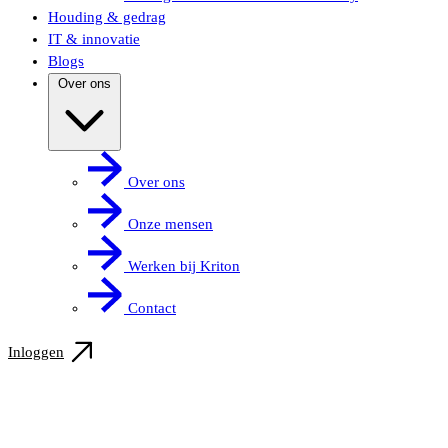
Houding & gedrag
IT & innovatie
Blogs
Over ons
Over ons
Onze mensen
Werken bij Kriton
Contact
Inloggen