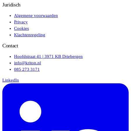
Juridisch
Algemene voorwaarden
Privacy
Cookies
Klachtenregeling
Contact
Hoofdstraat 41 | 3971 KB Driebergen
info@kriton.nl
085 273 3171
LinkedIn