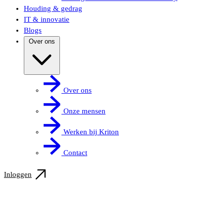
Houding & gedrag
IT & innovatie
Blogs
Over ons
Over ons
Onze mensen
Werken bij Kriton
Contact
Inloggen