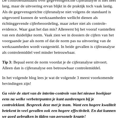
De controlestandaard over gegevensgerichte cijferanalyse is niet heel
lang, maar de uitvoering ervan blijkt in de praktijk toch vaak lastig.
Als de gegevensgerichte cijferanalyse niet volgens de standaard is
uitgevoerd kunnen de werkzaamheden wellicht dienen als
richtinggevende cijferbeoordeling, maar zeker niet als controle-
evidence. Waar gaat het dan mis? Allereerst bij het vooraf vaststellen
van een duidelijke norm. Vaak zien we in dossiers de cijfers van het
voorgaande jaar als norm of dat de norm pas na uitvoering van de
werkzaamheden wordt vastgesteld. In beide gevallen is cijferanalyse
als controlemiddel veel minder betrouwbaar.
Tip 3:
Bepaal eerst de norm voordat je de cijferanalyse uitvoert.
Alleen dan is cijferanalyse een betrouwbaar controlemiddel.
In het volgende blog lees je wat de volgende 3 meest voorkomende
bevindingen zijn!
Ga vóór de start van de interim-controle van het nieuwe boekjaar
eens na welke verbeterpunten je kunt aanbrengen bij je
controleklant. Bespreek deze met je team. Want een hogere kwaliteit
betekent in veel gevallen ook een hogere effectiviteit. En dat kunnen
we goed gebruiken in tijden van personele krapte!