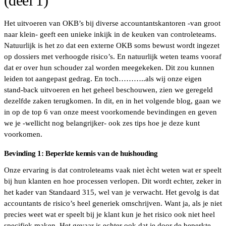
(deel 1)
Het uitvoeren van OKB’s bij diverse accountantskantoren -van groot
naar klein- geeft een unieke inkijk in de keuken van controleteams.
Natuurlijk is het zo dat een externe OKB soms bewust wordt ingezet
op dossiers met verhoogde risico’s. En natuurlijk weten teams vooraf
dat er over hun schouder zal worden meegekeken. Dit zou kunnen
leiden tot aangepast gedrag. En toch………..als wij onze eigen
stand-back uitvoeren en het geheel beschouwen, zien we geregeld
dezelfde zaken terugkomen. In dit, en in het volgende blog, gaan we
in op de top 6 van onze meest voorkomende bevindingen en geven
we je -wellicht nog belangrijker- ook zes tips hoe je deze kunt
voorkomen.
Bevinding 1: Beperkte kennis van de huishouding
Onze ervaring is dat controleteams vaak niet ècht weten wat er speelt
bij hun klanten en hoe processen verlopen. Dit wordt echter, zeker in
het kader van Standaard 315, wel van je verwacht. Het gevolg is dat
accountants de risico’s heel generiek omschrijven. Want ja, als je niet
precies weet wat er speelt bij je klant kun je het risico ook niet heel
specifiek maken. Het gevaar is echter ook dat je door de beperkte