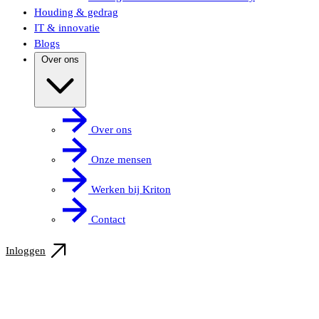
Houding & gedrag
IT & innovatie
Blogs
Over ons
Over ons
Onze mensen
Werken bij Kriton
Contact
Inloggen