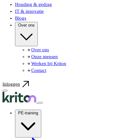
Houding & gedrag
IT & innovatie
Blogs
Over ons
Over ons
Onze mensen
Werken bij Kriton
Contact
Inloggen
PE-training