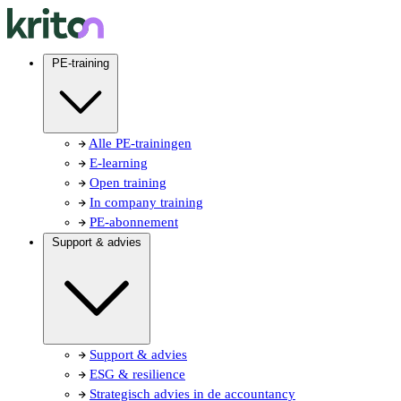
PE-training
Alle PE-trainingen
E-learning
Open training
In company training
PE-abonnement
Support & advies
Support & advies
ESG & resilience
Strategisch advies in de accountancy