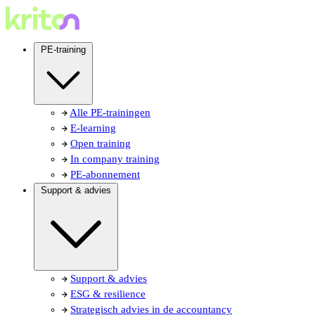
PE-training
Alle PE-trainingen
E-learning
Open training
In company training
PE-abonnement
Support & advies
Support & advies
ESG & resilience
Strategisch advies in de accountancy