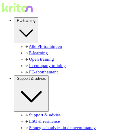
PE-training
Alle PE-trainingen
E-learning
Open training
In company training
PE-abonnement
Support & advies
Support & advies
ESG & resilience
Strategisch advies in de accountancy