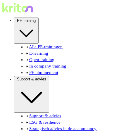
PE-training
Alle PE-trainingen
E-learning
Open training
In company training
PE-abonnement
Support & advies
Support & advies
ESG & resilience
Strategisch advies in de accountancy