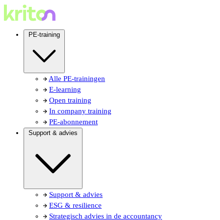
PE-training
Alle PE-trainingen
E-learning
Open training
In company training
PE-abonnement
Support & advies
Support & advies
ESG & resilience
Strategisch advies in de accountancy