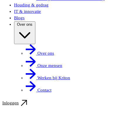
Houding & gedrag
IT & innovatie
Blogs
Over ons
Over ons
Onze mensen
Werken bij Kriton
Contact
Inloggen