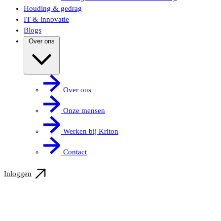
Houding & gedrag
IT & innovatie
Blogs
Over ons
Over ons
Onze mensen
Werken bij Kriton
Contact
Inloggen