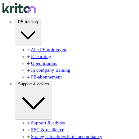
PE-training
Alle PE-trainingen
E-learning
Open training
In company training
PE-abonnement
Support & advies
Support & advies
ESG & resilience
Strategisch advies in de accountancy