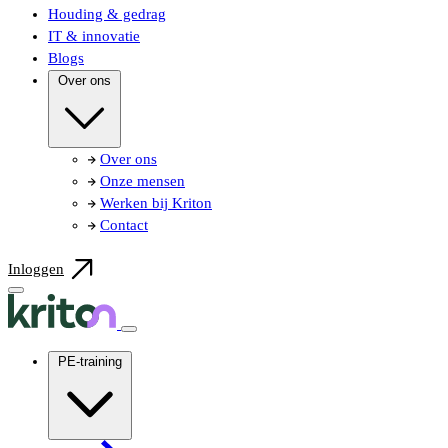
Houding & gedrag
IT & innovatie
Blogs
Over ons
Over ons
Onze mensen
Werken bij Kriton
Contact
Inloggen
PE-training