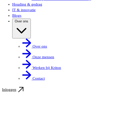
Houding & gedrag
IT & innovatie
Blogs
Over ons
Over ons
Onze mensen
Werken bij Kriton
Contact
Inloggen