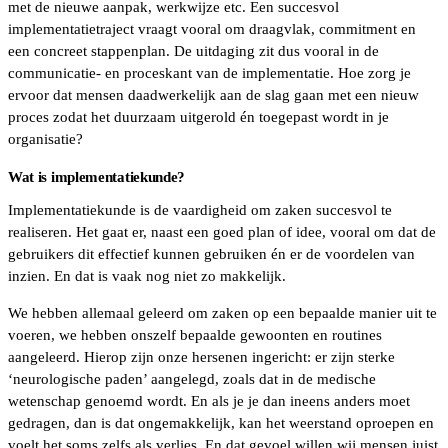
met de nieuwe aanpak, werkwijze etc. Een succesvol
implementatietraject vraagt vooral om draagvlak, commitment en
een concreet stappenplan. De uitdaging zit dus vooral in de
communicatie- en proceskant van de implementatie. Hoe zorg je
ervoor dat mensen daadwerkelijk aan de slag gaan met een nieuw
proces zodat het duurzaam uitgerold én toegepast wordt in je
organisatie?
Wat is implementatiekunde?
Implementatiekunde is de vaardigheid om zaken succesvol te
realiseren. Het gaat er, naast een goed plan of idee, vooral om dat de
gebruikers dit effectief kunnen gebruiken én er de voordelen van
inzien. En dat is vaak nog niet zo makkelijk.
We hebben allemaal geleerd om zaken op een bepaalde manier uit te
voeren, we hebben onszelf bepaalde gewoonten en routines
aangeleerd. Hierop zijn onze hersenen ingericht: er zijn sterke
‘neurologische paden’ aangelegd, zoals dat in de medische
wetenschap genoemd wordt. En als je je dan ineens anders moet
gedragen, dan is dat ongemakkelijk, kan het weerstand oproepen en
voelt het soms zelfs als verlies. En dat gevoel willen wij mensen juist