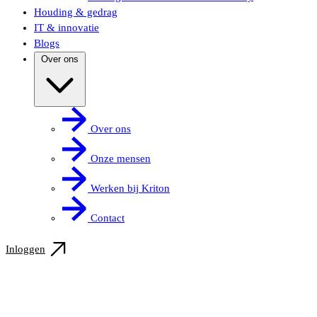
Houding & gedrag
IT & innovatie
Blogs
Over ons
Over ons
Onze mensen
Werken bij Kriton
Contact
Inloggen