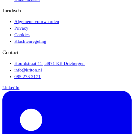
Juridisch
Algemene voorwaarden
Privacy
Cookies
Klachtenregeling
Contact
Hoofdstraat 41 | 3971 KB Driebergen
info@kriton.nl
085 273 3171
LinkedIn