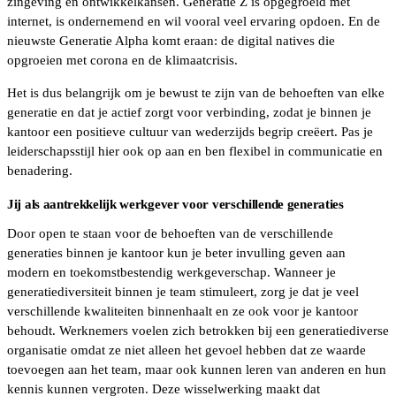
zingeving en ontwikkelkansen. Generatie Z is opgegroeid met
internet, is ondernemend en wil vooral veel ervaring opdoen. En de
nieuwste Generatie Alpha komt eraan: de digital natives die
opgroeien met corona en de klimaatcrisis.
Het is dus belangrijk om je bewust te zijn van de behoeften van elke
generatie en dat je actief zorgt voor verbinding, zodat je binnen je
kantoor een positieve cultuur van wederzijds begrip creëert. Pas je
leiderschapsstijl hier ook op aan en ben flexibel in communicatie en
benadering.
Jij als aantrekkelijk werkgever voor verschillende generaties
Door open te staan voor de behoeften van de verschillende
generaties binnen je kantoor kun je beter invulling geven aan
modern en toekomstbestendig werkgeverschap. Wanneer je
generatiediversiteit binnen je team stimuleert, zorg je dat je veel
verschillende kwaliteiten binnenhaalt en ze ook voor je kantoor
behoudt. Werknemers voelen zich betrokken bij een generatiediverse
organisatie omdat ze niet alleen het gevoel hebben dat ze waarde
toevoegen aan het team, maar ook kunnen leren van anderen en hun
kennis kunnen vergroten. Deze wisselwerking maakt dat