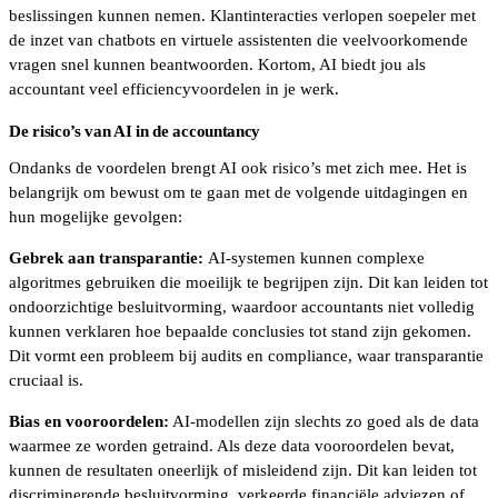
beslissingen kunnen nemen. Klantinteracties verlopen soepeler met
de inzet van chatbots en virtuele assistenten die veelvoorkomende
vragen snel kunnen beantwoorden. Kortom, AI biedt jou als
accountant veel efficiencyvoordelen in je werk.
De risico’s van AI in de accountancy
Ondanks de voordelen brengt AI ook risico’s met zich mee. Het is
belangrijk om bewust om te gaan met de volgende uitdagingen en
hun mogelijke gevolgen:
Gebrek aan transparantie:
AI-systemen kunnen complexe
algoritmes gebruiken die moeilijk te begrijpen zijn. Dit kan leiden tot
ondoorzichtige besluitvorming, waardoor accountants niet volledig
kunnen verklaren hoe bepaalde conclusies tot stand zijn gekomen.
Dit vormt een probleem bij audits en compliance, waar transparantie
cruciaal is.
Bias en vooroordelen:
AI-modellen zijn slechts zo goed als de data
waarmee ze worden getraind. Als deze data vooroordelen bevat,
kunnen de resultaten oneerlijk of misleidend zijn. Dit kan leiden tot
discriminerende besluitvorming, verkeerde financiële adviezen of