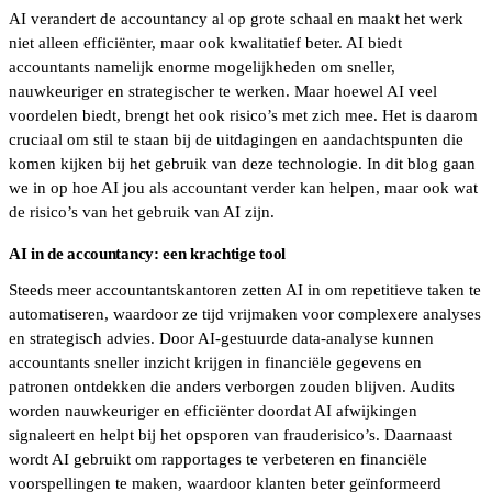
AI verandert de accountancy al op grote schaal en maakt het werk
niet alleen efficiënter, maar ook kwalitatief beter. AI biedt
accountants namelijk enorme mogelijkheden om sneller,
nauwkeuriger en strategischer te werken. Maar hoewel AI veel
voordelen biedt, brengt het ook risico’s met zich mee. Het is daarom
cruciaal om stil te staan bij de uitdagingen en aandachtspunten die
komen kijken bij het gebruik van deze technologie. In dit blog gaan
we in op hoe AI jou als accountant verder kan helpen, maar ook wat
de risico’s van het gebruik van AI zijn.
AI in de accountancy: een krachtige tool
Steeds meer accountantskantoren zetten AI in om repetitieve taken te
automatiseren, waardoor ze tijd vrijmaken voor complexere analyses
en strategisch advies. Door AI-gestuurde data-analyse kunnen
accountants sneller inzicht krijgen in financiële gegevens en
patronen ontdekken die anders verborgen zouden blijven. Audits
worden nauwkeuriger en efficiënter doordat AI afwijkingen
signaleert en helpt bij het opsporen van frauderisico’s. Daarnaast
wordt AI gebruikt om rapportages te verbeteren en financiële
voorspellingen te maken, waardoor klanten beter geïnformeerd