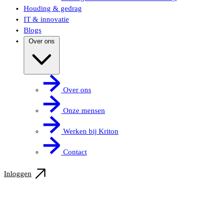
Houding & gedrag
IT & innovatie
Blogs
Over ons
Over ons
Onze mensen
Werken bij Kriton
Contact
Inloggen