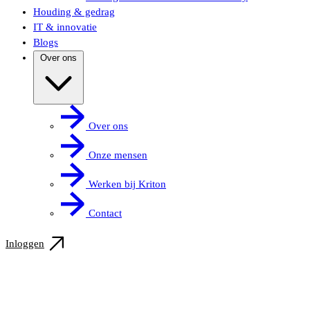
Houding & gedrag
IT & innovatie
Blogs
Over ons
Over ons
Onze mensen
Werken bij Kriton
Contact
Inloggen