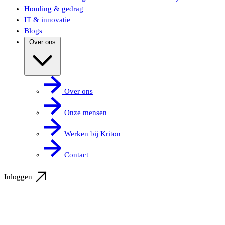
Houding & gedrag
IT & innovatie
Blogs
Over ons
Over ons
Onze mensen
Werken bij Kriton
Contact
Inloggen