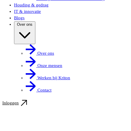
Houding & gedrag
IT & innovatie
Blogs
Over ons
Over ons
Onze mensen
Werken bij Kriton
Contact
Inloggen