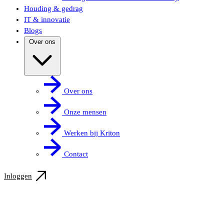
Houding & gedrag
IT & innovatie
Blogs
Over ons
Over ons
Onze mensen
Werken bij Kriton
Contact
Inloggen