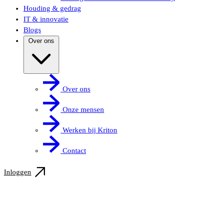
Houding & gedrag
IT & innovatie
Blogs
Over ons
Over ons
Onze mensen
Werken bij Kriton
Contact
Inloggen