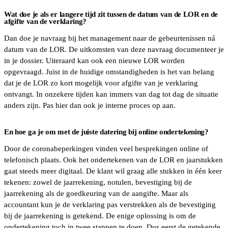
Wat doe je als er langere tijd zit tussen de datum van de LOR en de
afgifte van de verklaring?
Dan doe je navraag bij het management naar de gebeurtenissen ná
datum van de LOR. De uitkomsten van deze navraag documenteer je
in je dossier. Uiteraard kan ook een nieuwe LOR worden
opgevraagd. Juist in de huidige omstandigheden is het van belang
dat je de LOR zo kort mogelijk voor afgifte van je verklaring
ontvangt. In onzekere tijden kan immers van dag tot dag de situatie
anders zijn. Pas hier dan ook je interne proces op aan.
En hoe ga je om met de juiste datering bij online ondertekening?
Door de coronabeperkingen vinden veel besprekingen online of
telefonisch plaats. Ook het ondertekenen van de LOR en jaarstukken
gaat steeds meer digitaal. De klant wil graag alle stukken in één keer
tekenen: zowel de jaarrekening, notulen, bevestiging bij de
jaarrekening als de goedkeuring van de aangifte. Maar als
accountant kun je de verklaring pas verstrekken als de bevestiging
bij de jaarrekening is getekend. De enige oplossing is om de
ondertekening toch in twee stappen te doen. Dus eerst de getekende