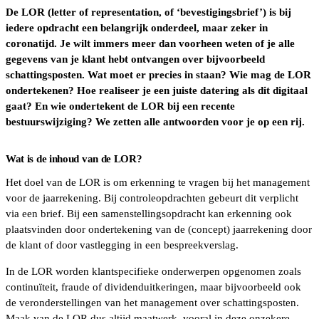
De LOR (letter of representation, of ‘bevestigingsbrief’) is bij
iedere opdracht een belangrijk onderdeel, maar zeker in
coronatijd. Je wilt immers meer dan voorheen weten of je alle
gegevens van je klant hebt ontvangen over bijvoorbeeld
schattingsposten. Wat moet er precies in staan? Wie mag de LOR
ondertekenen? Hoe realiseer je een juiste datering als dit digitaal
gaat? En wie ondertekent de LOR bij een recente
bestuurswijziging? We zetten alle antwoorden voor je op een rij.
Wat is de inhoud van de LOR?
Het doel van de LOR is om erkenning te vragen bij het management
voor de jaarrekening. Bij controleopdrachten gebeurt dit verplicht
via een brief. Bij een samenstellingsopdracht kan erkenning ook
plaatsvinden door ondertekening van de (concept) jaarrekening door
de klant of door vastlegging in een bespreekverslag.
In de LOR worden klantspecifieke onderwerpen opgenomen zoals
continuïteit, fraude of dividenduitkeringen, maar bijvoorbeeld ook
de veronderstellingen van het management over schattingsposten.
Maak van de LOR dus altijd maatwerk, vooral in deze onzekere