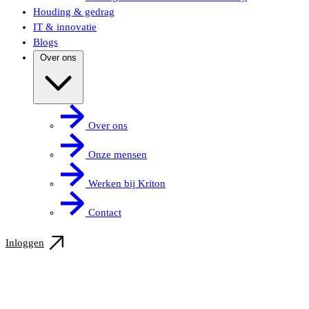
Houding & gedrag
IT & innovatie
Blogs
Over ons
Over ons
Onze mensen
Werken bij Kriton
Contact
Inloggen