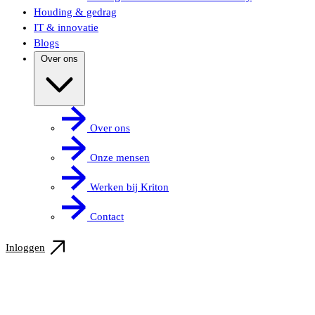
Houding & gedrag
IT & innovatie
Blogs
Over ons
Over ons
Onze mensen
Werken bij Kriton
Contact
Inloggen