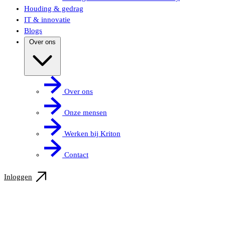
Houding & gedrag
IT & innovatie
Blogs
Over ons
Over ons
Onze mensen
Werken bij Kriton
Contact
Inloggen