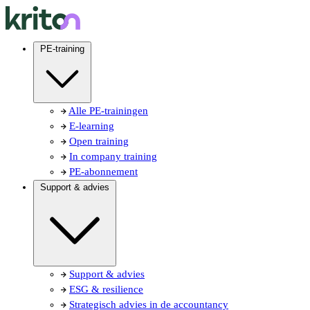
PE-training
Alle PE-trainingen
E-learning
Open training
In company training
PE-abonnement
Support & advies
Support & advies
ESG & resilience
Strategisch advies in de accountancy