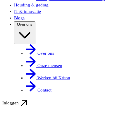
Houding & gedrag
IT & innovatie
Blogs
Over ons
Over ons
Onze mensen
Werken bij Kriton
Contact
Inloggen