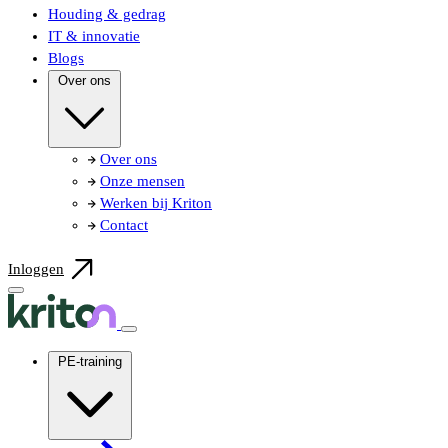
Houding & gedrag
IT & innovatie
Blogs
Over ons
Over ons
Onze mensen
Werken bij Kriton
Contact
Inloggen
PE-training