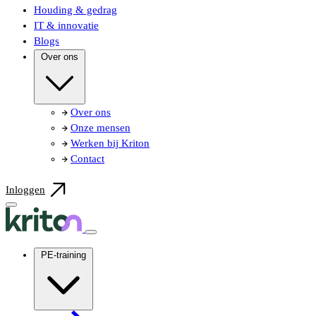
Houding & gedrag
IT & innovatie
Blogs
Over ons
Over ons
Onze mensen
Werken bij Kriton
Contact
Inloggen
PE-training