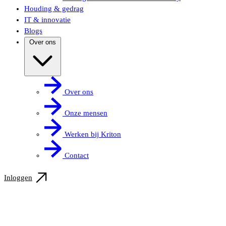
Houding & gedrag
IT & innovatie
Blogs
Over ons
Over ons
Onze mensen
Werken bij Kriton
Contact
Inloggen