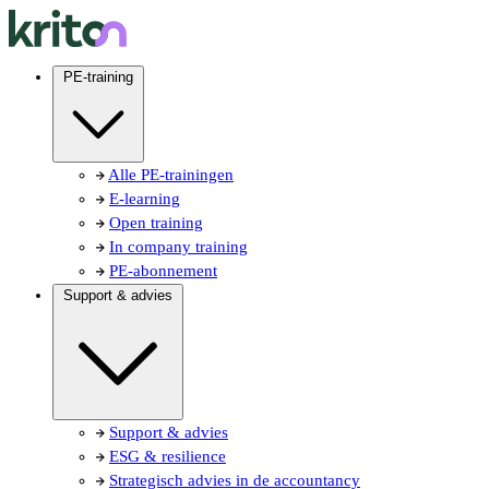
PE-training
Alle PE-trainingen
E-learning
Open training
In company training
PE-abonnement
Support & advies
Support & advies
ESG & resilience
Strategisch advies in de accountancy