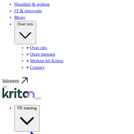
Houding & gedrag
IT & innovatie
Blogs
Over ons
Over ons
Onze mensen
Werken bij Kriton
Contact
Inloggen
PE-training