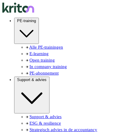
PE-training
Alle PE-trainingen
E-learning
Open training
In company training
PE-abonnement
Support & advies
Support & advies
ESG & resilience
Strategisch advies in de accountancy