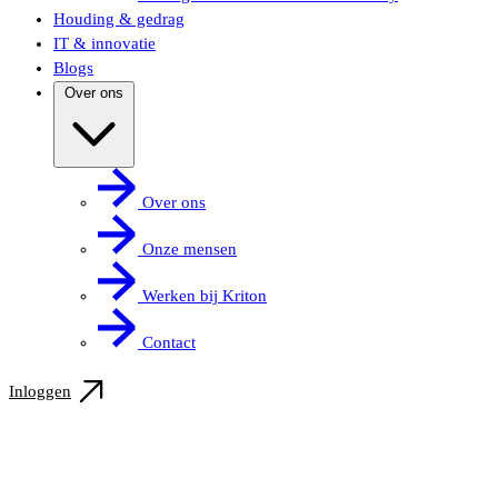
Houding & gedrag
IT & innovatie
Blogs
Over ons
Over ons
Onze mensen
Werken bij Kriton
Contact
Inloggen