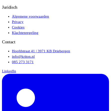
Juridisch
Algemene voorwaarden
Privacy
Cookies
Klachtenregeling
Contact
Hoofdstraat 41 | 3971 KB Driebergen
info@kriton.nl
085 273 3171
LinkedIn