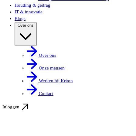
Houding & gedrag
IT & innovatie
Blogs
Over ons
Over ons
Onze mensen
Werken bij Kriton
Contact
Inloggen