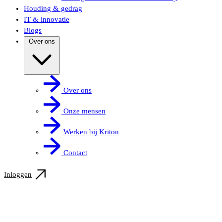
Houding & gedrag
IT & innovatie
Blogs
Over ons
Over ons
Onze mensen
Werken bij Kriton
Contact
Inloggen